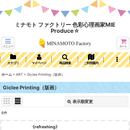
ミナモト ファクトリー 色彩心理画家MIE
Produce☆
メニュー
カート
カテゴリ
マイページ
商品検索
ご利用案内
ホーム
>
ART
>
Giclee Printing（版画）
Giclee Printing（版画）
表示順変更
閉じる
6
件
表示数
:
《refreshing》