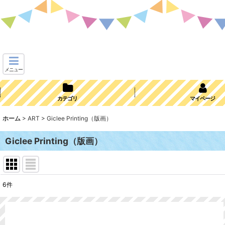
メニュー
カテゴリ
マイページ
ホーム
>
ART
>
Giclee Printing（版画）
Giclee Printing（版画）
6
件
表示数
:
並び順
: