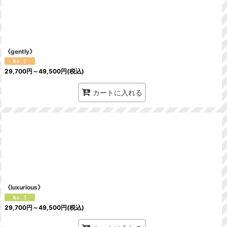
《gently》
29,700
円
～49,500
円
(税込)
カートに入れる
《luxurious》
29,700
円
～49,500
円
(税込)