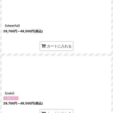
絞り込む
《cheerful》
29,700
円
～49,500
円
(税込)
カートに入れる
《cute》
29,700
円
～49,500
円
(税込)